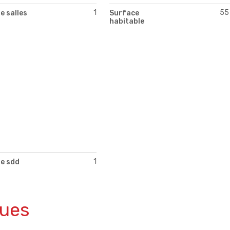
1
55
e salles
Surface
habitable
1
e sdd
ques