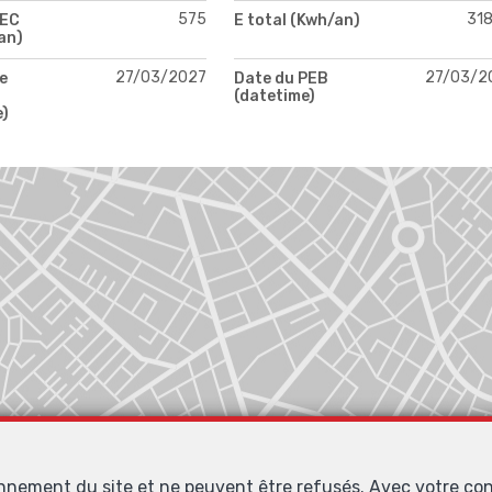
575
31
PEC
E total (Kwh/an)
an)
27/03/2027
27/03/2
e
Date du PEB
(datetime)
e)
onnement du site et ne peuvent être refusés. Avec votre co