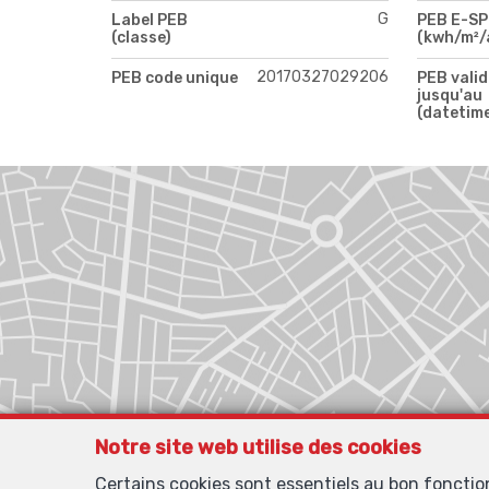
G
Label PEB
PEB E-S
(classe)
(kwh/m²/
20170327029206
PEB code unique
PEB valid
jusqu'au
(datetim
Notre site web utilise des cookies
Certains cookies sont essentiels au bon foncti