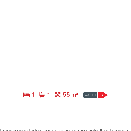
1
1
55 m²
moderne est idéal pour une personne seule. Il se trouve à