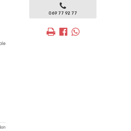
069 77 92 77
ble
Non