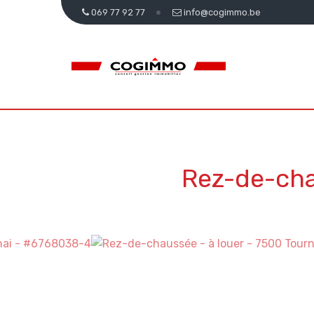
069 77 92 77
info@cogimmo.be
Rez-de-cha