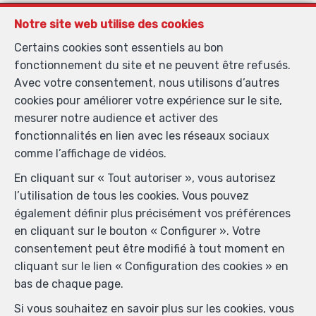
COGIMMO
Notre site web utilise des cookies
Avenue de Troyes 2
—
Certains cookies sont essentiels au bon
7500 Tournai
—
fonctionnement du site et ne peuvent être refusés.
TEL.
069 77 92 77
Avec votre consentement, nous utilisons d’autres
info@cogimmo.be
—
cookies pour améliorer votre expérience sur le site,
mesurer notre audience et activer des
fonctionnalités en lien avec les réseaux sociaux
Agent immobilier agréé IPI sous le numéro 513.026 en
comme l’affichage de vidéos.
Belgique - N° entreprise : TVA BE0766.810.338-
En cliquant sur « Tout autoriser », vous autorisez
Instance de contrôle: Institut professionnel des agents
l’utilisation de tous les cookies. Vous pouvez
immobiliers, rue du Luxembourg 16B, 1000 Bruxelles
également définir plus précisément vos préférences
(+32 2 505 38 50 - info@ipi.be) - Soumis au
code
en cliquant sur le bouton « Configurer ». Votre
déontologique de l’ IPI
consentement peut être modifié à tout moment en
RC professionnelle et cautionnement via AXA Belgium
cliquant sur le lien « Configuration des cookies » en
SA, Place du Trône 1, 1000 Bruxelles – police n°
bas de chaque page.
720.251.795. Couverture valable pour les activités
réalisées en Belgique
Si vous souhaitez en savoir plus sur les cookies, vous