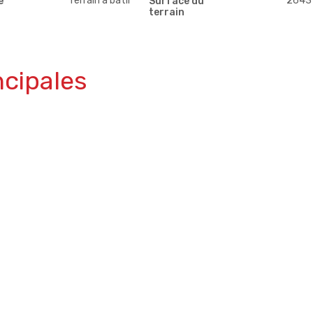
Terrain à bâtir
2643
e
Surface du
terrain
ncipales