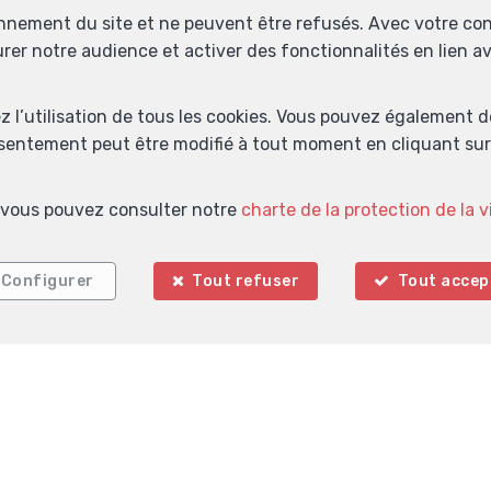
onnement du site et ne peuvent être refusés. Avec votre co
urer notre audience et activer des fonctionnalités en lien 
ez l’utilisation de tous les cookies. Vous pouvez également 
Localiser sur la carte
nsentement peut être modifié à tout moment en cliquant sur 
s, vous pouvez consulter notre
charte de la protection de la v
Configurer
Tout refuser
Tout accep