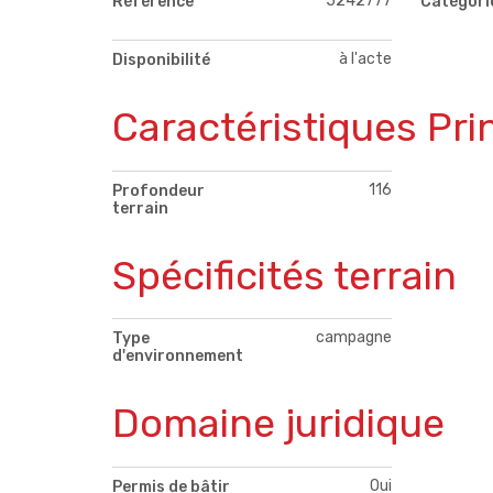
5242777
Référence
Catégori
à l'acte
Disponibilité
Caractéristiques Pri
116
Profondeur
terrain
Spécificités terrain
campagne
Type
d'environnement
Domaine juridique
Oui
Permis de bâtir