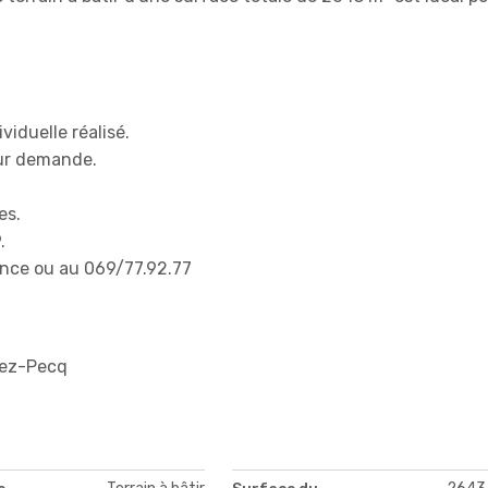
viduelle réalisé.
sur demande.
es.
.
ence ou au 069/77.92.77
lez-Pecq