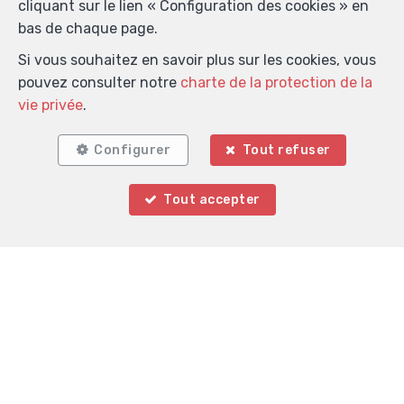
cliquant sur le lien « Configuration des cookies » en
bas de chaque page.
Si vous souhaitez en savoir plus sur les cookies, vous
Validation anti-spam
pouvez consulter notre
charte de la protection de la
vie privée
.
*
Champs obligatoires
Configurer
Tout refuser
J'accepte de recevoir des informations par email de
Tout accepter
l’agence.
Je souhaite recevoir les newsletters.
J'accepte de recevoir des SMS de notification.
En envoyant ma demande de contact, je déclare
accepter que mes données complétées dans ce
formulaire soient utilisées pour les buts mentionnés ci-
dessus par Frédéric Cambier; et ce, en accord avec la